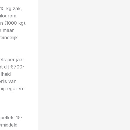
15 kg zak,
ilogram.
n (1000 kg).
n maar
eindelijk
ets per jaar
nt dit €700-
lheid
rijs van
ij reguliere
pellets 15-
emiddeld