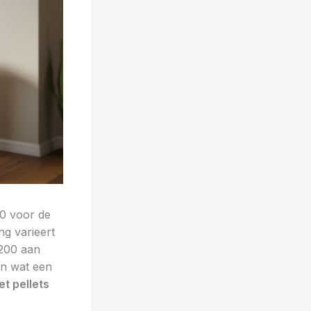
00 voor de
ng varieert
.200 aan
en wat een
t pellets