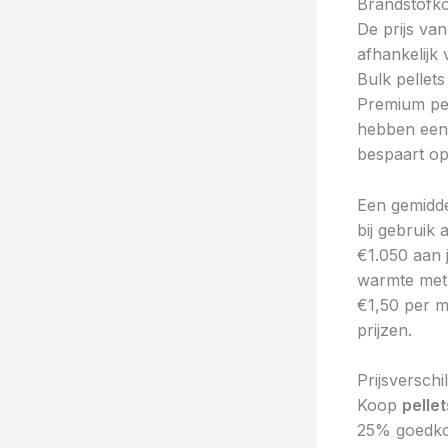
Brandstofko
De prijs va
afhankelijk
Bulk pellet
Premium pel
hebben ee
bespaart o
Een gemidd
bij gebruik
€1.050 aan j
warmte met 
€1,50 per 
prijzen.
Prijsversch
Koop
pellet
25% goedkop