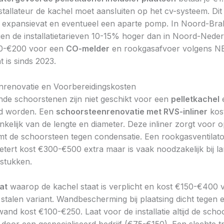
tallateur de kachel moet aansluiten op het cv-systeem. Dit 
, expansievat en eventueel een aparte pomp. In Noord-Bra
gen de installatietarieven 10-15% hoger dan in Noord-Nede
0-€200 voor een
CO-melder
en rookgasafvoer volgens 
t is sinds 2023.
renovatie en Voorbereidingskosten
nde schoorstenen zijn niet geschikt voor een
pelletkachel
d worden. Een
schoorsteenrenovatie met RVS-inliner
kos
kelijk van de lengte en diameter. Deze inliner zorgt voor o
t de schoorsteen tegen condensatie. Een rookgasventilato
etert kost €300-€500 extra maar is vaak noodzakelijk bij l
 stukken.
at
waarop de kachel staat is verplicht en kost €150-€400 
 stalen variant. Wandbescherming bij plaatsing dicht tegen 
and kost €100-€250. Laat voor de installatie altijd de scho