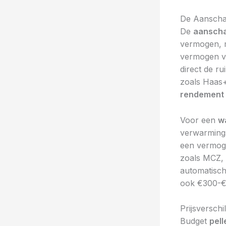
De Aanschaf
De
aanscha
vermogen, m
vermogen v
direct de r
zoals Haas+
rendement
Voor een
w
verwarmings
een vermog
zoals MCZ, 
automatisch
ook €300-€
Prijsversch
Budget
pell