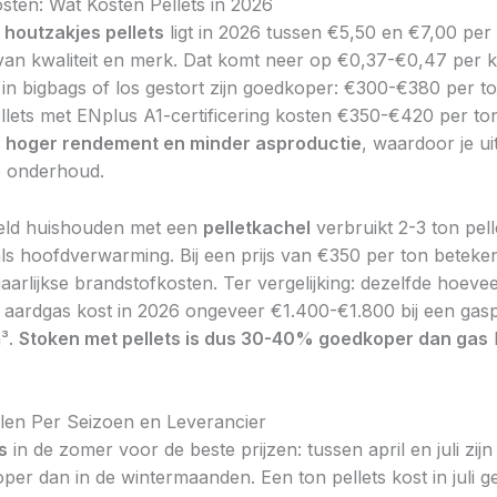
sten: Wat Kosten Pellets in 2026
n
houtzakjes pellets
ligt in 2026 tussen €5,50 en €7,00 per 
 van kwaliteit en merk. Dat komt neer op €0,37-€0,47 per k
s in bigbags of los gestort zijn goedkoper: €300-€380 per to
lets met ENplus A1-certificering kosten €350-€420 per to
n
hoger rendement en minder asproductie
, waardoor je uit
p onderhoud.
eld huishouden met een
pelletkachel
verbruikt 2-3 ton pell
 als hoofdverwarming. Bij een prijs van €350 per ton beteke
aarlijkse brandstofkosten. Ter vergelijking: dezelfde hoevee
aardgas kost in 2026 ongeveer €1.400-€1.800 bij een gasp
m³.
Stoken met pellets is dus 30-40% goedkoper dan gas
b
illen Per Seizoen en Leverancier
s
in de zomer voor de beste prijzen: tussen april en juli zijn 
er dan in de wintermaanden. Een ton pellets kost in juli g