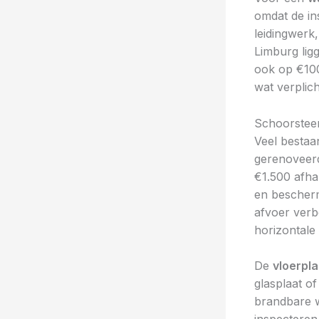
omdat de ins
leidingwerk
Limburg lig
ook op €10
wat verplich
Schoorsteen
Veel bestaa
gerenoveer
€1.500 afhan
en bescherm
afvoer verb
horizontale
De
vloerpla
glasplaat of
brandbare w