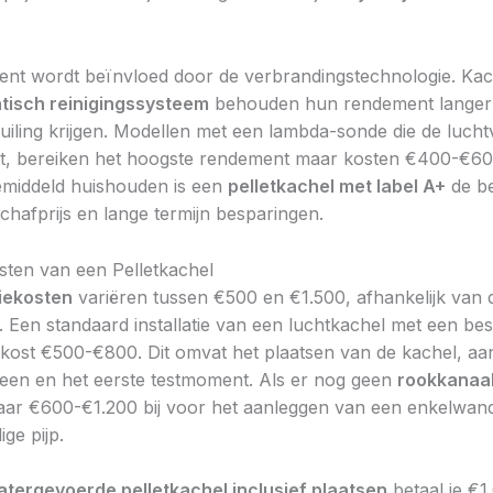
nt wordt beïnvloed door de verbrandingstechnologie. Kac
tisch reinigingssysteem
behouden hun rendement langer
uiling krijgen. Modellen met een lambda-sonde die de lucht
rt, bereiken het hoogste rendement maar kosten €400-€60
emiddeld huishouden is een
pelletkachel met label A+
de be
chafprijs en lange termijn besparingen.
osten van een Pelletkachel
tiekosten
variëren tussen €500 en €1.500, afhankelijk van 
t. Een standaard installatie van een luchtkachel met een be
kost €500-€800. Dit omvat het plaatsen van de kachel, aan
een en het eerste testmoment. Als er nog geen
rookkanaa
aar €600-€1.200 bij voor het aanleggen van een enkelwand
ge pijp.
atergevoerde pelletkachel inclusief plaatsen
betaal je €1