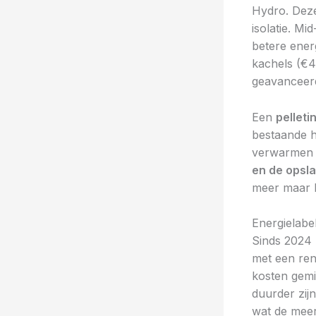
Hydro. Dez
isolatie. M
betere ener
kachels (€
geavanceerd
Een
pelleti
bestaande 
verwarmen z
en de opsl
meer maar ho
Energielab
Sinds 2024
met een re
kosten gem
duurder zij
wat de meer