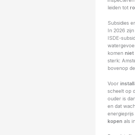
inspecteren
leiden tot
r
Subsidies 
In 2026 zij
ISDE-subsid
watergevoer
komen
niet
sterk: Amst
bovenop de l
Voor
instal
scheelt op d
ouder is dan
en dat wach
energieprij
kopen
als i