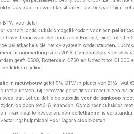
 door een gespecialiseerd bedrijf (€75-€150). Een slechte t
ookterugslag
en gevaarlijke situaties, dus bespaar hier niet 
en BTW-voordelen
n er verschillende subsidiemogelijkheden voor een
pelletkac
ie (Investeringssubsidie Duurzame Energie) biedt tot €1.50
de pelletkachels die het cv-systeem ondersteunen. Luchtk
 meer in aanmerking
sinds 2025. Gemeentelijke subsidies v
erdam geeft €500, Rotterdam €750 en Utrecht tot €1.000 e
andelijke regeling.
latie in nieuwbouw
geldt 9% BTW in plaats van 21%, wat 
e totale kosten. Bij renovatie geldt dit voordeel alleen als 
 twee jaar. Let op dat je de subsidie
voor de aankoop
moet
ttijden oplopen tot 3-6 maanden. Combineer subsidies met
s om maximaal te besparen: een
pelletkachel is verstandig
nvesteringshulpmiddel voor lagere stookkosten.