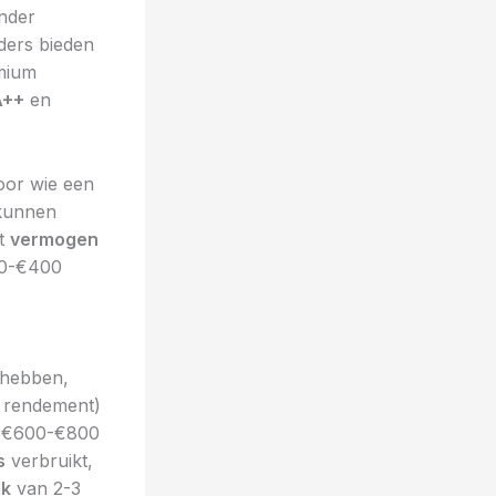
nder
ders bieden
emium
A++
en
oor wie een
 kunnen
et
vermogen
200-€400
 hebben,
 rendement)
) €600-€800
s
verbruikt,
ik
van 2-3