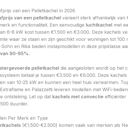
prijs van een Pelletkachel in 2026
fprijs van een pelletkachel
varieert sterk afhankelijk van 
erk en functionaliteit. Een eenvoudige
luchtkachel
met e
an 6-8 kW kost tussen €1.500 en €3.000. Deze kachels v
uimte waar ze staan en zijn geschikt voor woningen tot 100
Sohn en Rika bieden instapmodellen in deze prijsklasse a
 van 90-95%
.
atergevoerde pelletkachel
die aangesloten wordt op het c
systeem betaal je tussen €3.500 en €6.000. Deze kachel
en van 10-25 kW en kunnen een heel huis verwarmen. T
Extraflame en Palazzetti leveren modellen met WiFi-bedien
e ontsteking. Let op dat
kachels met convectie
efficiënter
500 duurder.
illen Per Merk en Type
etkachels
(€1.500-€2.500) komen vaak van merken als N