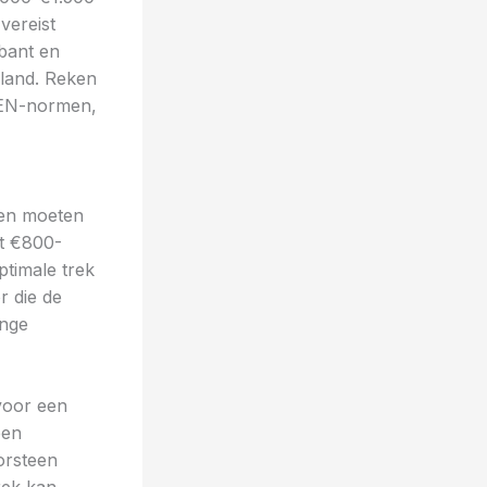
vereist
bant en
rland. Reken
NEN-normen,
en moeten
t €800-
ptimale trek
r die de
ange
voor een
een
orsteen