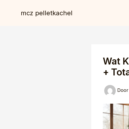
Spring
naar
mcz pelletkachel
de
inhoud
Wat K
+ Tot
Doo