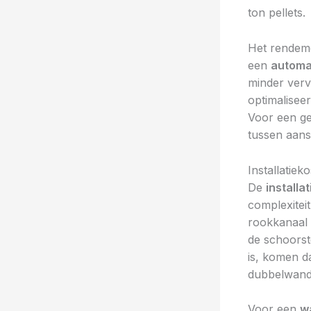
ton pellets.
Het rendeme
een
automa
minder verv
optimalisee
Voor een g
tussen aans
Installatiek
De
installa
complexitei
rookkanaal 
de schoorst
is, komen d
dubbelwandi
Voor een
w