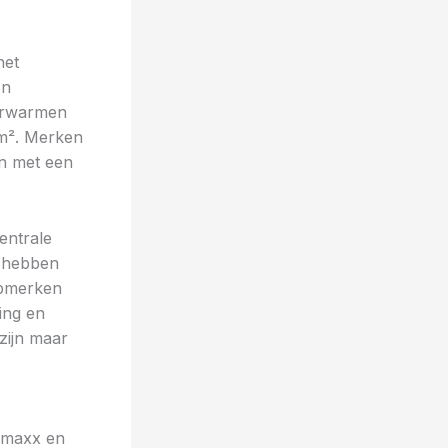
het
en
erwarmen
 m². Merken
an met een
entrale
s hebben
opmerken
ing en
 zijn maar
emaxx en