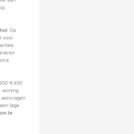
rek kan
op.
hel
. De
0 voor
achels
ariëren
xtra
€200-€400
de woning
 aanvragen
 een lage
 om te