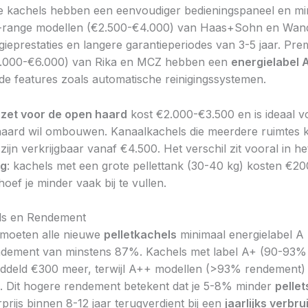
e kachels hebben een eenvoudiger bedieningspaneel en mi
id-range modellen (€2.500-€4.000) van Haas+Sohn en Wan
gieprestaties en langere garantieperiodes van 3-5 jaar. Pr
4.000-€6.000) van Rika en MCZ hebben een
energielabel 
e features zoals automatische reinigingssystemen.
nzet voor de open haard
kost €2.000-€3.500 en is ideaal v
haard wil ombouwen. Kanaalkachels die meerdere ruimtes
ijn verkrijgbaar vanaf €4.500. Het verschil zit vooral in h
ag
: kachels met een grote pellettank (30-40 kg) kosten €
ef je minder vaak bij te vullen.
els en Rendement
 moeten alle nieuwe
pelletkachels
minimaal energielabel A
ndement van minstens 87%. Kachels met label A+ (90-93%
iddeld €300 meer, terwijl A++ modellen (>93% rendement
n. Dit hogere rendement betekent dat je 5-8% minder
pellet
prijs binnen 8-12 jaar terugverdient bij een
jaarlijks verbru