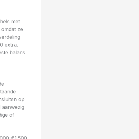
hels met
 omdat ze
verdeling
0 extra.
ste balans
de
staande
sluiten op
l
aanwezig
ige of
.000-€1.500