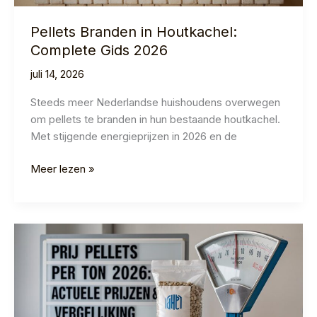
Pellets Branden in Houtkachel:
Complete Gids 2026
juli 14, 2026
Steeds meer Nederlandse huishoudens overwegen
om pellets te branden in hun bestaande houtkachel.
Met stijgende energieprijzen in 2026 en de
Pellets
Meer lezen »
Branden
in
Houtkachel:
Complete
Gids
2026