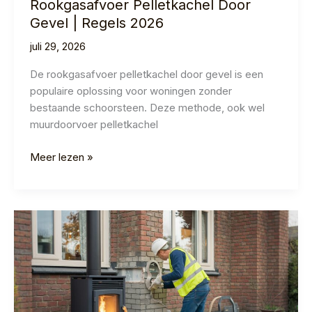
Rookgasafvoer Pelletkachel Door
Gevel | Regels 2026
juli 29, 2026
De rookgasafvoer pelletkachel door gevel is een
populaire oplossing voor woningen zonder
bestaande schoorsteen. Deze methode, ook wel
muurdoorvoer pelletkachel
Rookgasafvoer
Meer lezen »
Pelletkachel
Door
Gevel
|
Regels
2026