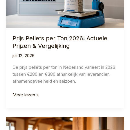
Prijs Pellets per Ton 2026: Actuele
Prijzen & Vergelijking
juli 12, 2026
De prijs pellets per ton in Nederland varieert in 2026
tussen €280 en €380 afhankelijk van leverancier,
afnamehoeveelheid en seizoen.
Prijs
Meer lezen »
Pellets
per
Ton
2026:
Actuele