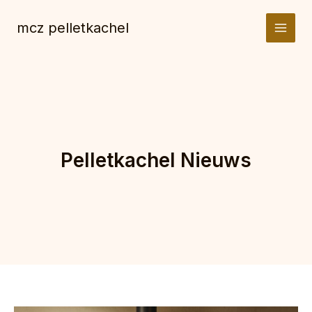
Spring
naar
mcz pelletkachel
de
inhoud
Pelletkachel Nieuws