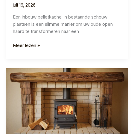
juli 16, 2026
Een inbouw pelletkachel in bestaande schouw
plaatsen is een slimme manier om uw oude open
haard te transformeren naar een
Inbouw
Meer lezen »
Pelletkachel
in
Bestaande
Schouw
|
2026
Gids