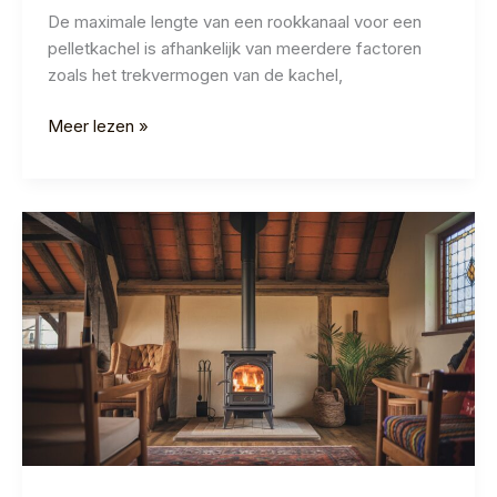
De maximale lengte van een rookkanaal voor een
pelletkachel is afhankelijk van meerdere factoren
zoals het trekvermogen van de kachel,
Maximale
Meer lezen »
Lengte
Rookkanaal
Pelletkachel:
Regels
2026