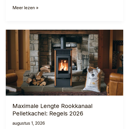
Dubbelwandige
Meer lezen »
Flexibele
Buis
Pelletkachel
|
Gids
2026
Maximale Lengte Rookkanaal
Pelletkachel: Regels 2026
augustus 1, 2026