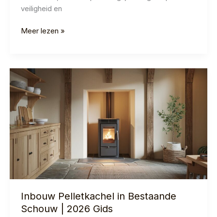
veiligheid en
Pelletkachel
Meer lezen »
Plaatsen
Zonder
Schouw?
Dit
Moet
Je
Weten
Inbouw Pelletkachel in Bestaande
Schouw | 2026 Gids